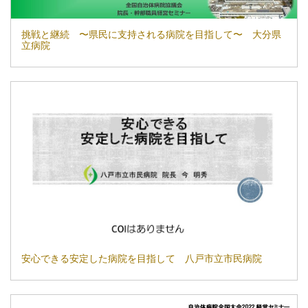
挑戦と継続 〜県⺠に⽀持される病院を⽬指して〜 ⼤分県
⽴病院
安心できる安定した病院を目指して 八戸市立市民病院