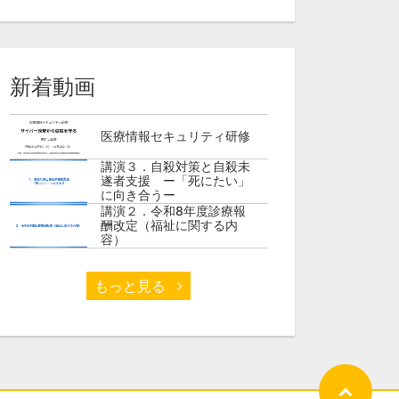
新着動画
医療情報セキュリティ研修
講演３．自殺対策と自殺未
遂者支援 ー「死にたい」
に向き合うー
講演２．令和8年度診療報
酬改定（福祉に関する内
容）
もっと見る