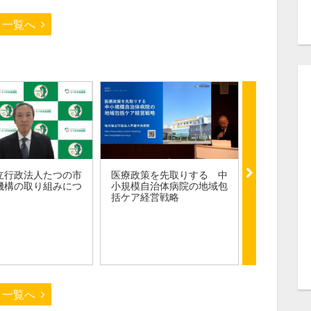
一覧へ
立行政法人たつの市
医療政策を先取りする 中
令和７年度 
機構の取り組みにつ
小規模自治体病院の地域包
理者研修会
括ケア経営戦略
一覧へ