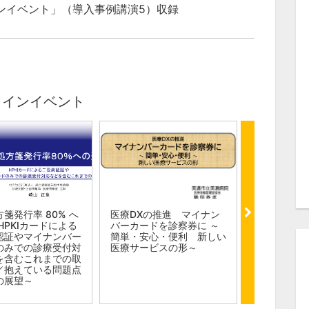
ラインイベント」（導入事例講演5）収録
ラインイベント
箋発行率 80% へ
医療DXの推進 マイナン
医療機関に
HPKIカードによる
バーカードを診察券に ～
ティの最適
認証やマイナンバー
簡単・安心・便利 新しい
状を理解し
のみでの診療受付対
医療サービスの形～
リティの指
を含むこれまでの取
／抱えている問題点
の展望～