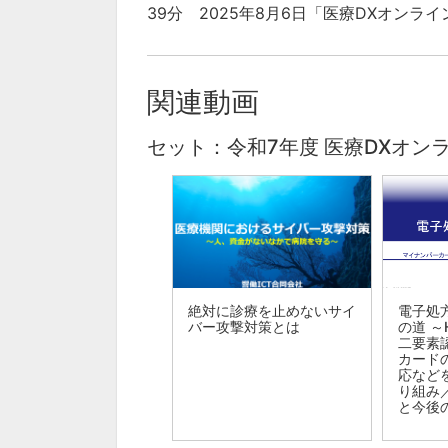
39分 2025年8月6日「医療DXオン
関連動画
セット：令和7年度 医療DXオン
絶対に診療を止めないサイ
電子処方
バー攻撃対策とは
の道 ～
二要素
カード
応など
り組み
と今後