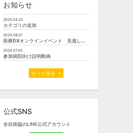
お知らせ
2025.04.23
カテゴリの追加
2024.08.01
医療DXオンラインイベント 見逃し配信開始
2024.07.05
参加病院向け説明動画
もっと見る
おけるセキュリ
全院一斉スマホ化で見たい
解 ～脅威と現
新たな景色のデザイン#現
、最適なセキュ
在進行形（仮） ～働く現
示を行う～
場の声をすくい上げたスマ
公式SNS
ートホスピタル化に向けた
チャレンジ～
全自病協のLINE公式アカウント