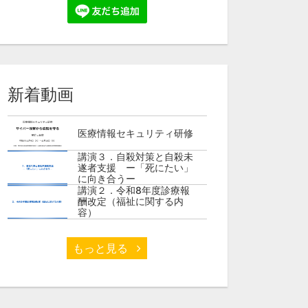
新着動画
医療情報セキュリティ研修
講演３．自殺対策と自殺未
遂者支援 ー「死にたい」
自治体病院 管
令和6年度 院長・幹部職
絶対に診療を止
に向き合うー
員セミナー
バー攻撃対策と
講演２．令和8年度診療報
酬改定（福祉に関する内
容）
もっと見る