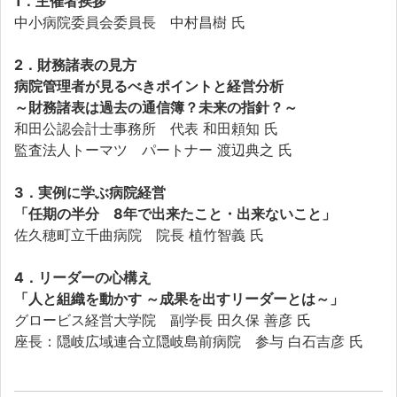
1．主催者挨拶
中小病院委員会委員長 中村昌樹 氏
2．財務諸表の見方
病院管理者が見るべきポイントと経営分析
～財務諸表は過去の通信簿？未来の指針？～
和田公認会計士事務所 代表 和田頼知 氏
監査法人トーマツ パートナー 渡辺典之 氏
3．
実例に学ぶ病院経営
「任期の半分 8年で出来たこと・出来ないこと」
佐久穂町立千曲病院 院長 植竹智義 氏
4．
リーダーの心構え
「人と組織を動かす ～成果を出すリーダーとは～」
グロービス経営大学院 副学長 田久保 善彦 氏
座長：隠岐広域連合立隠岐島前病院 参与 白石吉彦 氏